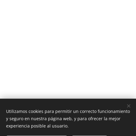
Utilizamos cookies para permitir un correcto funcionamiento
y seguro en nuestra página web, y para ofrecer la mejor
Su Bienestar... Nuestro Compromiso
experiencia posible al usuario.
BROKERHOUSE
Madrid