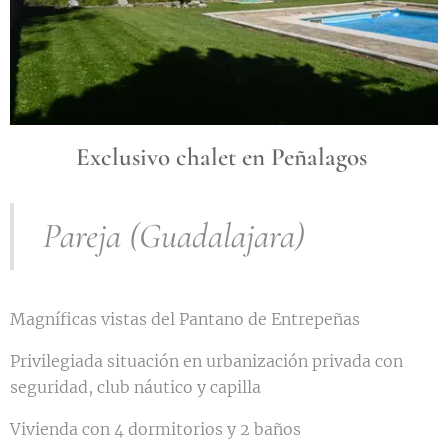
Exclusivo chalet en Peñalagos
Pareja (Guadalajara)
Magníficas vistas del Pantano de Entrepeñas
Privilegiada situación en urbanización privada con
seguridad, club náutico y capilla
Vivienda con 4 dormitorios y 2 baños